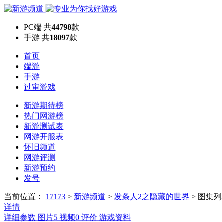
PC端
共
44798
款
手游
共
18097
款
首页
端游
手游
过审游戏
新游期待榜
热门网游榜
新游测试表
网游开服表
怀旧频道
网游评测
新游预约
发号
当前位置：
17173
>
新游频道
>
发条人2之隐藏的世界
>
图集列
详情
详细参数
图片
5
视频
0
评价
游戏资料