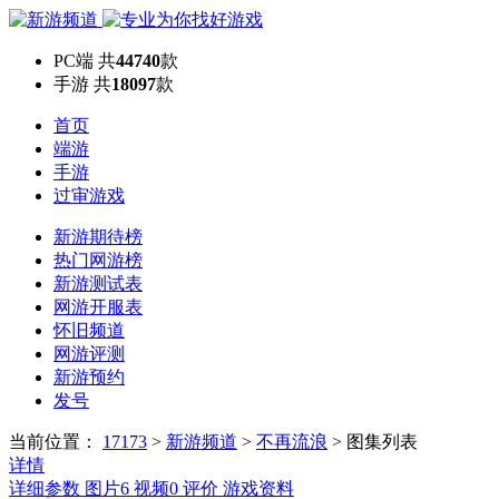
PC端
共
44740
款
手游
共
18097
款
首页
端游
手游
过审游戏
新游期待榜
热门网游榜
新游测试表
网游开服表
怀旧频道
网游评测
新游预约
发号
当前位置：
17173
>
新游频道
>
不再流浪
>
图集列表
详情
详细参数
图片
6
视频
0
评价
游戏资料