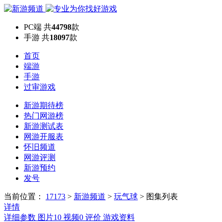
PC端
共
44798
款
手游
共
18097
款
首页
端游
手游
过审游戏
新游期待榜
热门网游榜
新游测试表
网游开服表
怀旧频道
网游评测
新游预约
发号
当前位置：
17173
>
新游频道
>
玩气球
>
图集列表
详情
详细参数
图片
10
视频
0
评价
游戏资料