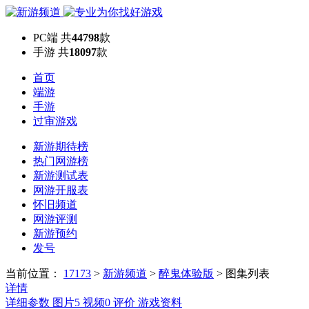
PC端
共
44798
款
手游
共
18097
款
首页
端游
手游
过审游戏
新游期待榜
热门网游榜
新游测试表
网游开服表
怀旧频道
网游评测
新游预约
发号
当前位置：
17173
>
新游频道
>
醉鬼体验版
>
图集列表
详情
详细参数
图片
5
视频
0
评价
游戏资料