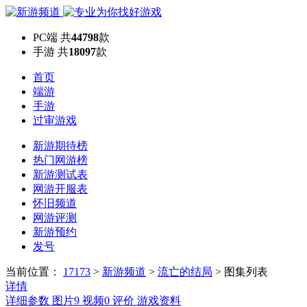
PC端
共
44798
款
手游
共
18097
款
首页
端游
手游
过审游戏
新游期待榜
热门网游榜
新游测试表
网游开服表
怀旧频道
网游评测
新游预约
发号
当前位置：
17173
>
新游频道
>
流亡的结局
>
图集列表
详情
详细参数
图片
9
视频
0
评价
游戏资料