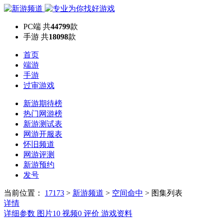
PC端
共
44799
款
手游
共
18098
款
首页
端游
手游
过审游戏
新游期待榜
热门网游榜
新游测试表
网游开服表
怀旧频道
网游评测
新游预约
发号
当前位置：
17173
>
新游频道
>
空间命中
>
图集列表
详情
详细参数
图片
10
视频
0
评价
游戏资料