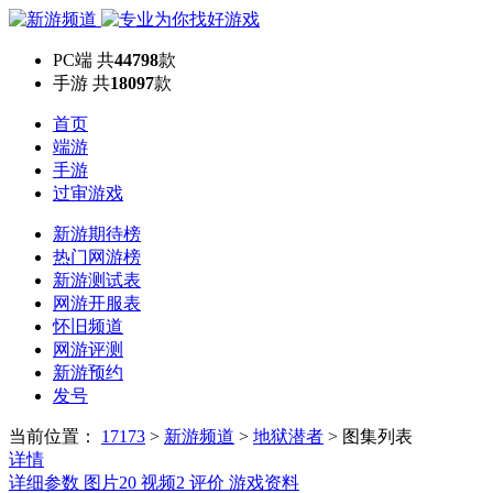
PC端
共
44798
款
手游
共
18097
款
首页
端游
手游
过审游戏
新游期待榜
热门网游榜
新游测试表
网游开服表
怀旧频道
网游评测
新游预约
发号
当前位置：
17173
>
新游频道
>
地狱潜者
>
图集列表
详情
详细参数
图片
20
视频
2
评价
游戏资料