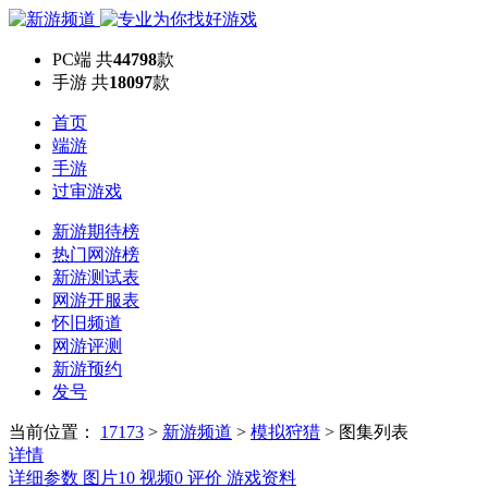
PC端
共
44798
款
手游
共
18097
款
首页
端游
手游
过审游戏
新游期待榜
热门网游榜
新游测试表
网游开服表
怀旧频道
网游评测
新游预约
发号
当前位置：
17173
>
新游频道
>
模拟狩猎
>
图集列表
详情
详细参数
图片
10
视频
0
评价
游戏资料