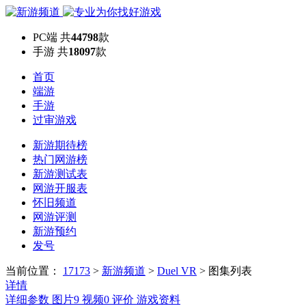
PC端
共
44798
款
手游
共
18097
款
首页
端游
手游
过审游戏
新游期待榜
热门网游榜
新游测试表
网游开服表
怀旧频道
网游评测
新游预约
发号
当前位置：
17173
>
新游频道
>
Duel VR
>
图集列表
详情
详细参数
图片
9
视频
0
评价
游戏资料