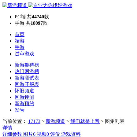
PC端
共
44740
款
手游
共
18097
款
首页
端游
手游
过审游戏
新游期待榜
热门网游榜
新游测试表
网游开服表
怀旧频道
网游评测
新游预约
发号
当前位置：
17173
>
新游频道
>
我们就是上帝
>
图集列表
详情
详细参数
图片
6
视频
0
评价
游戏资料