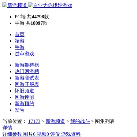
PC端
共
44798
款
手游
共
18097
款
首页
端游
手游
过审游戏
新游期待榜
热门网游榜
新游测试表
网游开服表
怀旧频道
网游评测
新游预约
发号
当前位置：
17173
>
新游频道
>
我的战斗
>
图集列表
详情
详细参数
图片
6
视频
0
评价
游戏资料