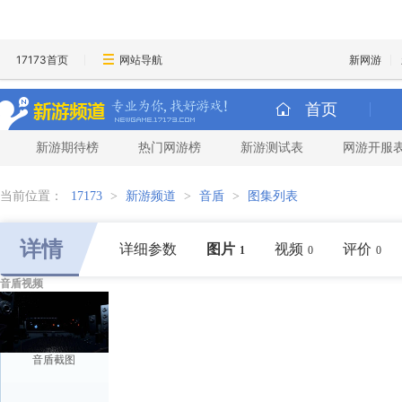
17173首页
网站导航
新网游
首页
新游期待榜
热门网游榜
新游测试表
网游开服
当前位置：
17173
>
新游频道
>
音盾
>
图集列表
详情
详细参数
图片
视频
评价
1
0
0
音盾视频
音盾截图