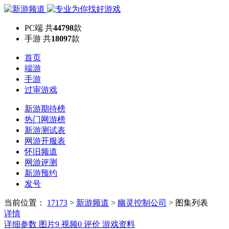
PC端
共
44798
款
手游
共
18097
款
首页
端游
手游
过审游戏
新游期待榜
热门网游榜
新游测试表
网游开服表
怀旧频道
网游评测
新游预约
发号
当前位置：
17173
>
新游频道
>
幽灵控制公司
>
图集列表
详情
详细参数
图片
9
视频
0
评价
游戏资料