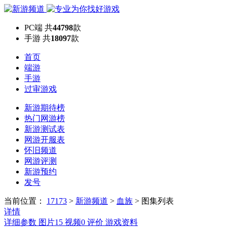
PC端
共
44798
款
手游
共
18097
款
首页
端游
手游
过审游戏
新游期待榜
热门网游榜
新游测试表
网游开服表
怀旧频道
网游评测
新游预约
发号
当前位置：
17173
>
新游频道
>
血族
>
图集列表
详情
详细参数
图片
15
视频
0
评价
游戏资料