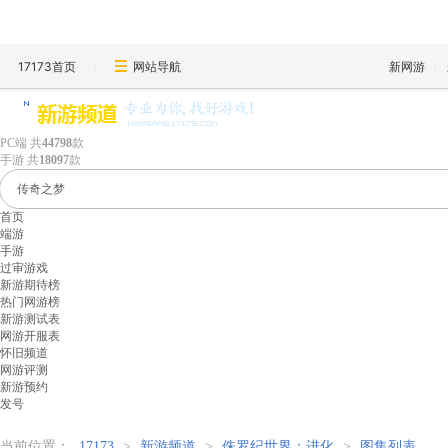
17173首页
网站导航
新网游
PC端
共
44798
款
手游
共
18097
款
首页
端游
手游
过审游戏
新游期待榜
热门网游榜
新游测试表
网游开服表
怀旧频道
网游评测
新游预约
发号
当前位置：
17173
>
新游频道
>
侏罗纪世界：进化
>
图集列表