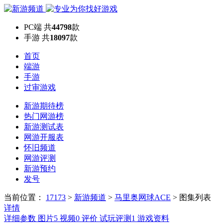
PC端
共
44798
款
手游
共
18097
款
首页
端游
手游
过审游戏
新游期待榜
热门网游榜
新游测试表
网游开服表
怀旧频道
网游评测
新游预约
发号
当前位置：
17173
>
新游频道
>
马里奥网球ACE
>
图集列表
详情
详细参数
图片
5
视频
0
评价
试玩评测
1
游戏资料