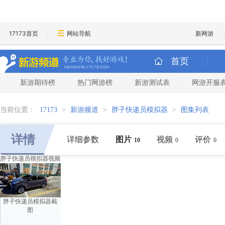
17173首页
网站导航
新网游
首页
新游期待榜
热门网游榜
新游测试表
网游开服
当前位置：
17173
>
新游频道
>
胖子快递员模拟器
>
图集列表
详情
详细参数
图片
视频
评价
10
0
0
胖子快递员模拟器视频
胖子快递员模拟器截
图