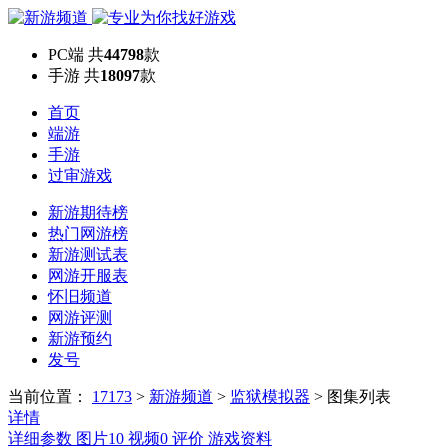
PC端
共
44798
款
手游
共
18097
款
首页
端游
手游
过审游戏
新游期待榜
热门网游榜
新游测试表
网游开服表
怀旧频道
网游评测
新游预约
发号
当前位置：
17173
>
新游频道
>
监狱模拟器
>
图集列表
详情
详细参数
图片
10
视频
0
评价
游戏资料