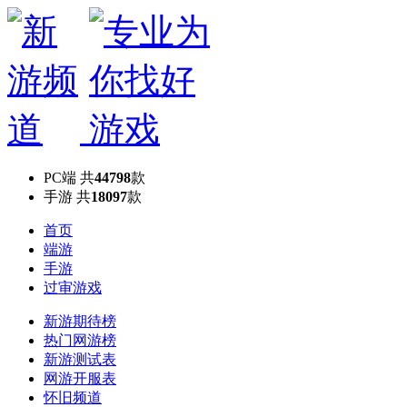
PC端
共
44798
款
手游
共
18097
款
首页
端游
手游
过审游戏
新游期待榜
热门网游榜
新游测试表
网游开服表
怀旧频道