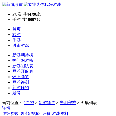
PC端
共
44798
款
手游
共
18097
款
首页
端游
手游
过审游戏
新游期待榜
热门网游榜
新游测试表
网游开服表
怀旧频道
网游评测
新游预约
发号
当前位置：
17173
>
新游频道
>
光明守护
>
图集列表
详情
详细参数
图片
6
视频
0
评价
游戏资料