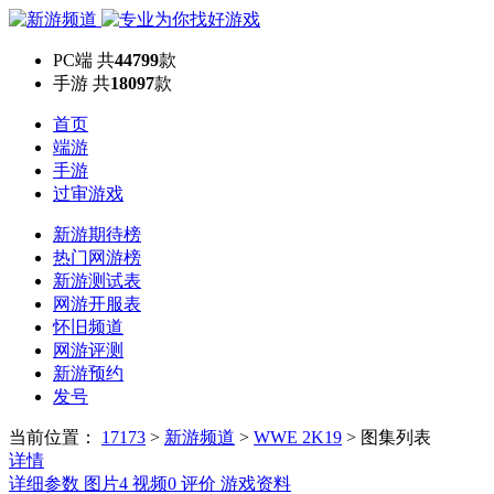
PC端
共
44799
款
手游
共
18097
款
首页
端游
手游
过审游戏
新游期待榜
热门网游榜
新游测试表
网游开服表
怀旧频道
网游评测
新游预约
发号
当前位置：
17173
>
新游频道
>
WWE 2K19
>
图集列表
详情
详细参数
图片
4
视频
0
评价
游戏资料