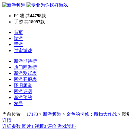
PC端
共
44798
款
手游
共
18097
款
首页
端游
手游
过审游戏
新游期待榜
热门网游榜
新游测试表
网游开服表
怀旧频道
网游评测
新游预约
发号
当前位置：
17173
>
新游频道
>
金色的卡修：魔物大作战
>
图
详情
详细参数
图片
1
视频
0
评价
游戏资料