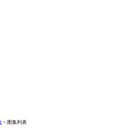
验
>
图集列表