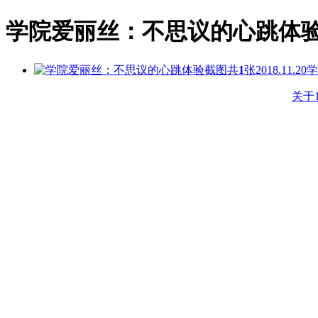
学院爱丽丝：不思议的心跳体
共
1
张
2018.11.20
学
关于1