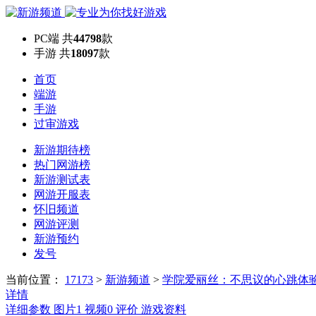
PC端
共
44798
款
手游
共
18097
款
首页
端游
手游
过审游戏
新游期待榜
热门网游榜
新游测试表
网游开服表
怀旧频道
网游评测
新游预约
发号
当前位置：
17173
>
新游频道
>
学院爱丽丝：不思议的心跳体
详情
详细参数
图片
1
视频
0
评价
游戏资料