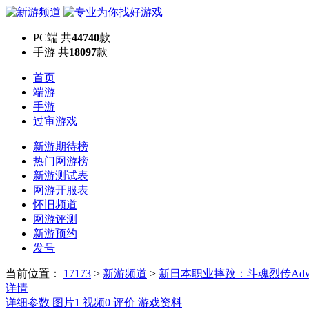
PC端
共
44740
款
手游
共
18097
款
首页
端游
手游
过审游戏
新游期待榜
热门网游榜
新游测试表
网游开服表
怀旧频道
网游评测
新游预约
发号
当前位置：
17173
>
新游频道
>
新日本职业摔跤：斗魂烈传Adva
详情
详细参数
图片
1
视频
0
评价
游戏资料