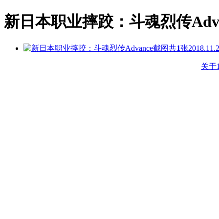
新日本职业摔跤：斗魂烈传Adva
共
1
张
2018.11.
关于1