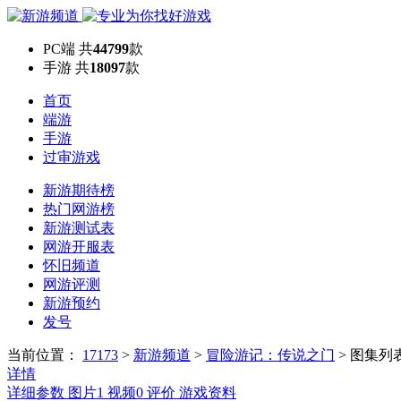
PC端
共
44799
款
手游
共
18097
款
首页
端游
手游
过审游戏
新游期待榜
热门网游榜
新游测试表
网游开服表
怀旧频道
网游评测
新游预约
发号
当前位置：
17173
>
新游频道
>
冒险游记：传说之门
>
图集列
详情
详细参数
图片
1
视频
0
评价
游戏资料