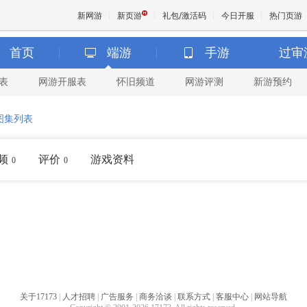
新网游
新页游
礼包/激活码
今日开服
热门页游
首页
端游
手游
过审
表
网游开服表
怀旧频道
网游评测
新游预约
魔兽
图集列表
天堂
频
评价
游戏资料
0
0
王权与
关于17173
|
人才招聘
|
广告服务
|
商务洽谈
|
联系方式
|
客服中心
|
网站导航