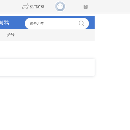
热门游戏
游戏
发号
DNF
传奇4
剑网3旗舰版
新天龙八部
自由
诛仙世界
新仙侠5