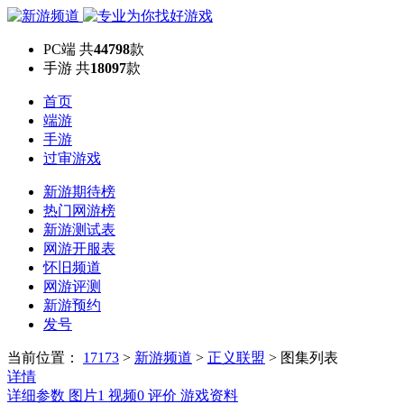
PC端
共
44798
款
手游
共
18097
款
首页
端游
手游
过审游戏
新游期待榜
热门网游榜
新游测试表
网游开服表
怀旧频道
网游评测
新游预约
发号
当前位置：
17173
>
新游频道
>
正义联盟
>
图集列表
详情
详细参数
图片
1
视频
0
评价
游戏资料