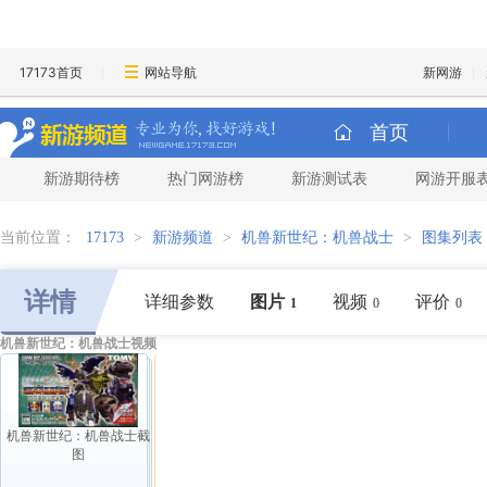
17173首页
网站导航
新网游
首页
新游期待榜
热门网游榜
新游测试表
网游开服
当前位置：
17173
>
新游频道
>
机兽新世纪：机兽战士
>
图集列表
详情
详细参数
图片
视频
评价
1
0
0
机兽新世纪：机兽战士视频
机兽新世纪：机兽战士截
图