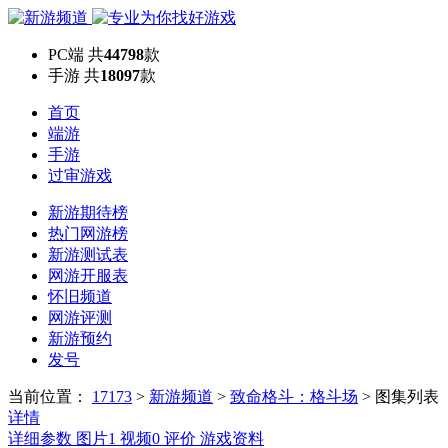
PC端
共
44798
款
手游
共
18097
款
首页
端游
手游
过审游戏
新游期待榜
热门网游榜
新游测试表
网游开服表
怀旧频道
网游评测
新游预约
发号
当前位置：
17173
>
新游频道
>
致命格斗：格斗场
>
图集列表
详情
详细参数
图片
1
视频
0
评价
游戏资料