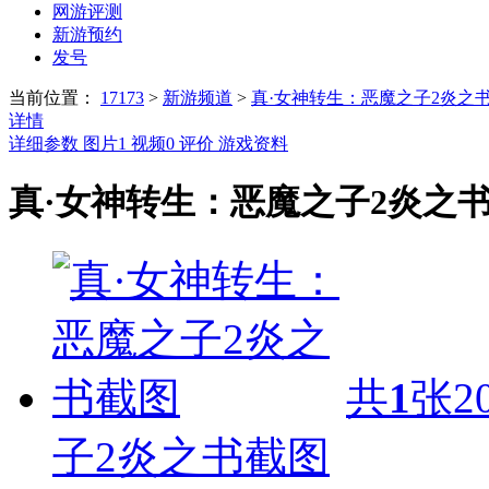
网游评测
新游预约
发号
当前位置：
17173
>
新游频道
>
真·女神转生：恶魔之子2炎之
详情
详细参数
图片
1
视频
0
评价
游戏资料
真·女神转生：恶魔之子2炎之
共
1
张
2
子2炎之书截图