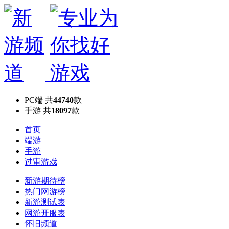
PC端
共
44740
款
手游
共
18097
款
首页
端游
手游
过审游戏
新游期待榜
热门网游榜
新游测试表
网游开服表
怀旧频道