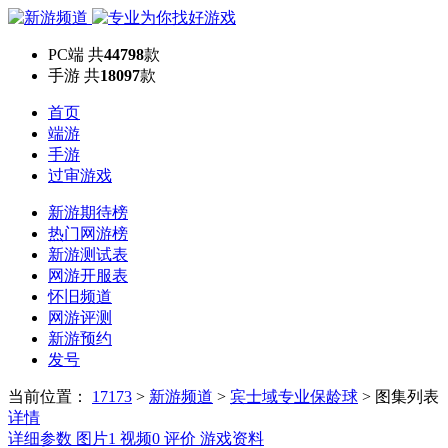
PC端
共
44798
款
手游
共
18097
款
首页
端游
手游
过审游戏
新游期待榜
热门网游榜
新游测试表
网游开服表
怀旧频道
网游评测
新游预约
发号
当前位置：
17173
>
新游频道
>
宾士域专业保龄球
>
图集列表
详情
详细参数
图片
1
视频
0
评价
游戏资料