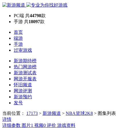
PC端
共
44798
款
手游
共
18097
款
首页
端游
手游
过审游戏
新游期待榜
热门网游榜
新游测试表
网游开服表
怀旧频道
网游评测
新游预约
发号
当前位置：
17173
>
新游频道
>
NBA篮球2K8
>
图集列表
详情
详细参数
图片
1
视频
0
评价
游戏资料