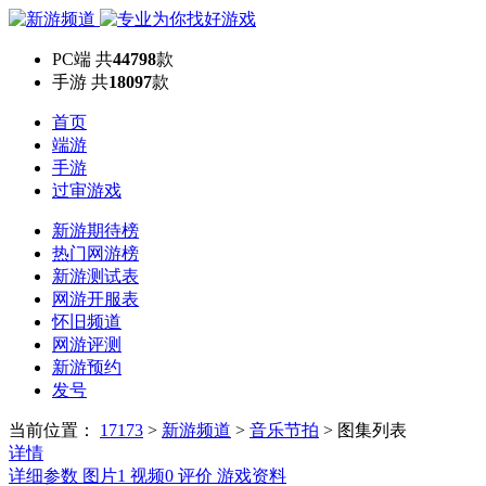
PC端
共
44798
款
手游
共
18097
款
首页
端游
手游
过审游戏
新游期待榜
热门网游榜
新游测试表
网游开服表
怀旧频道
网游评测
新游预约
发号
当前位置：
17173
>
新游频道
>
音乐节拍
>
图集列表
详情
详细参数
图片
1
视频
0
评价
游戏资料