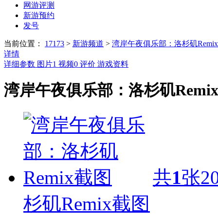
网游评测
新游预约
发号
当前位置：
17173
>
新游频道
>
湾岸午夜俱乐部：洛杉矶Remix
详情
详细参数
图片
1
视频
0
评价
游戏资料
湾岸午夜俱乐部：洛杉矶Remi
共
1
张
20
杉矶Remix截图