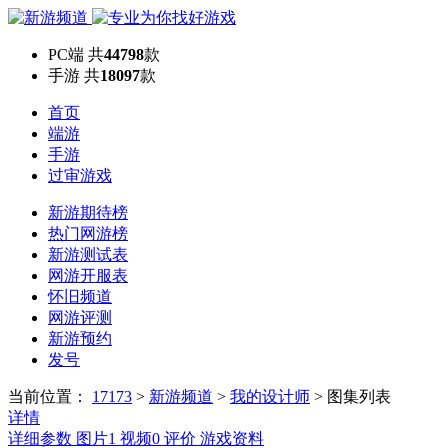
PC端
共
44798
款
手游
共
18097
款
首页
端游
手游
过审游戏
新游期待榜
热门网游榜
新游测试表
网游开服表
怀旧频道
网游评测
新游预约
发号
当前位置：
17173
>
新游频道
>
我的设计师
>
图集列表
详情
详细参数
图片
1
视频
0
评价
游戏资料