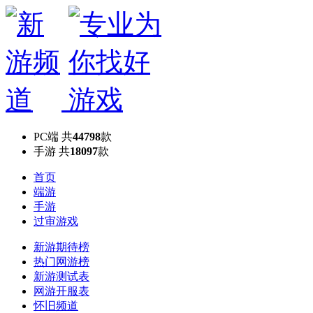
PC端
共
44798
款
手游
共
18097
款
首页
端游
手游
过审游戏
新游期待榜
热门网游榜
新游测试表
网游开服表
怀旧频道