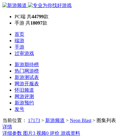
PC端
共
44799
款
手游
共
18097
款
首页
端游
手游
过审游戏
新游期待榜
热门网游榜
新游测试表
网游开服表
怀旧频道
网游评测
新游预约
发号
当前位置：
17173
>
新游频道
>
Neon Blast
>
图集列表
详情
详细参数
图片
3
视频
0
评价
游戏资料