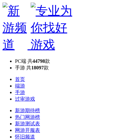
PC端
共
44798
款
手游
共
18097
款
首页
端游
手游
过审游戏
新游期待榜
热门网游榜
新游测试表
网游开服表
怀旧频道