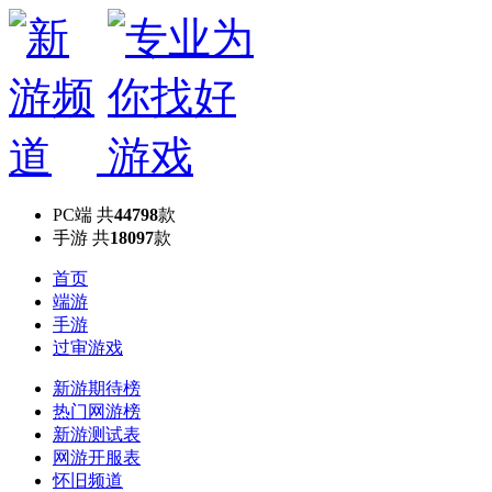
PC端
共
44798
款
手游
共
18097
款
首页
端游
手游
过审游戏
新游期待榜
热门网游榜
新游测试表
网游开服表
怀旧频道