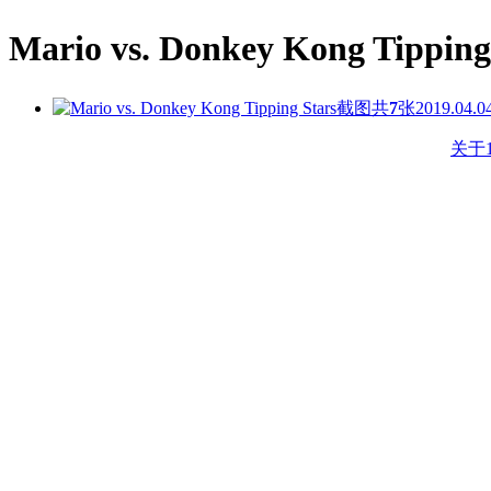
Mario vs. Donkey Kong Tippi
共
7
张
2019.04.0
关于1