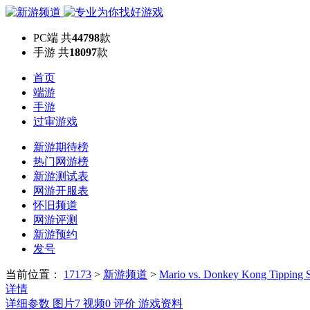
PC端
共
44798
款
手游
共
18097
款
首页
端游
手游
过审游戏
新游期待榜
热门网游榜
新游测试表
网游开服表
怀旧频道
网游评测
新游预约
发号
当前位置：
17173
>
新游频道
>
Mario vs. Donkey Kong Tipping S
详情
详细参数
图片
7
视频
0
评价
游戏资料