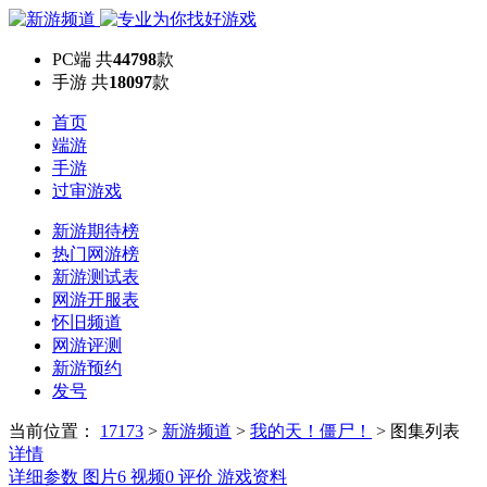
PC端
共
44798
款
手游
共
18097
款
首页
端游
手游
过审游戏
新游期待榜
热门网游榜
新游测试表
网游开服表
怀旧频道
网游评测
新游预约
发号
当前位置：
17173
>
新游频道
>
我的天！僵尸！
>
图集列表
详情
详细参数
图片
6
视频
0
评价
游戏资料