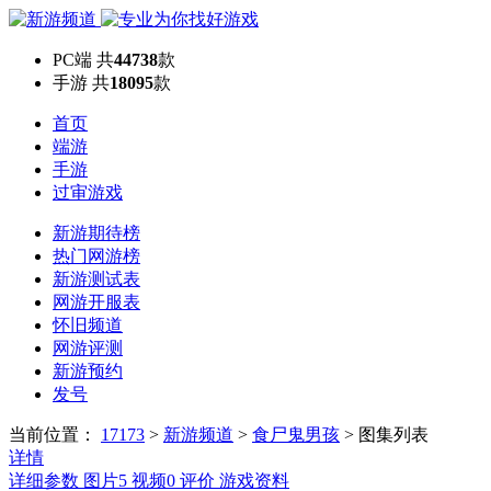
PC端
共
44738
款
手游
共
18095
款
首页
端游
手游
过审游戏
新游期待榜
热门网游榜
新游测试表
网游开服表
怀旧频道
网游评测
新游预约
发号
当前位置：
17173
>
新游频道
>
食尸鬼男孩
>
图集列表
详情
详细参数
图片
5
视频
0
评价
游戏资料