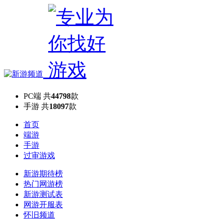
PC端
共
44798
款
手游
共
18097
款
首页
端游
手游
过审游戏
新游期待榜
热门网游榜
新游测试表
网游开服表
怀旧频道