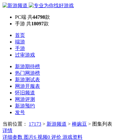
PC端
共
44798
款
手游
共
18097
款
首页
端游
手游
过审游戏
新游期待榜
热门网游榜
新游测试表
网游开服表
怀旧频道
网游评测
新游预约
发号
当前位置：
17173
>
新游频道
>
棒豌豆
>
图集列表
详情
详细参数
图片
6
视频
0
评价
游戏资料