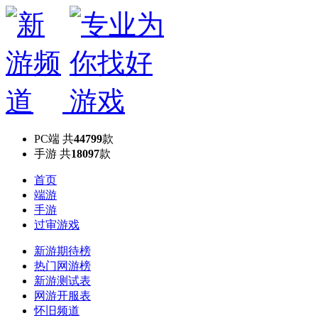
PC端
共
44799
款
手游
共
18097
款
首页
端游
手游
过审游戏
新游期待榜
热门网游榜
新游测试表
网游开服表
怀旧频道