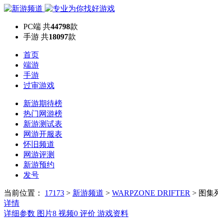
PC端
共
44798
款
手游
共
18097
款
首页
端游
手游
过审游戏
新游期待榜
热门网游榜
新游测试表
网游开服表
怀旧频道
网游评测
新游预约
发号
当前位置：
17173
>
新游频道
>
WARPZONE DRIFTER
>
图集
详情
详细参数
图片
8
视频
0
评价
游戏资料