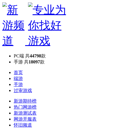
PC端
共
44798
款
手游
共
18097
款
首页
端游
手游
过审游戏
新游期待榜
热门网游榜
新游测试表
网游开服表
怀旧频道