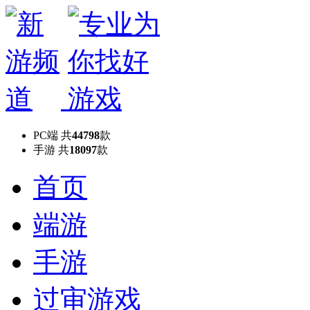
PC端
共
44798
款
手游
共
18097
款
首页
端游
手游
过审游戏