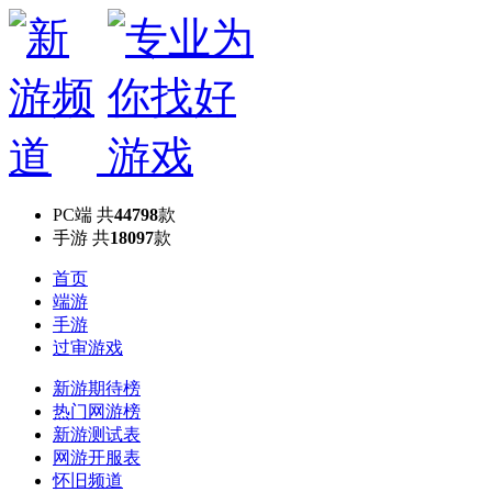
PC端
共
44798
款
手游
共
18097
款
首页
端游
手游
过审游戏
新游期待榜
热门网游榜
新游测试表
网游开服表
怀旧频道