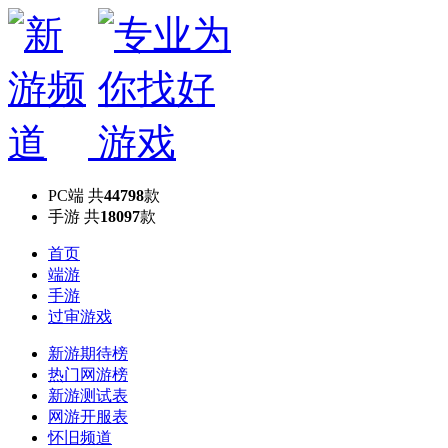
PC端
共
44798
款
手游
共
18097
款
首页
端游
手游
过审游戏
新游期待榜
热门网游榜
新游测试表
网游开服表
怀旧频道